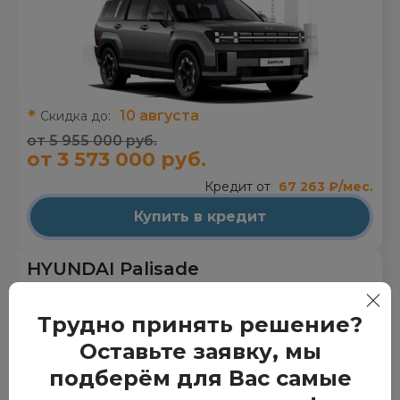
10 августа
Скидка до:
от 5 955 000 руб.
от 3 573 000 руб.
Кредит от
67 263 ₽/мес.
Купить в кредит
HYUNDAI Palisade
Осталось 15
Трудно принять решение?
Оставьте заявку, мы
подберём для Вас самые