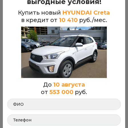
выгодные условия!
Купить новый
HYUNDAI Creta
в кредит от
10 410
руб./мес.
10 августа
Скидка до:
от 6 547 000 руб.
от 3 929 000 руб.
Кредит от
73 965 ₽/мес.
Купить в кредит
HYUNDAI Staria
Осталось 52
До
10 августа
от
553 000
руб.