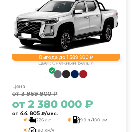
Выгода до 1 589 900 ₽
Цвет: Снежный Белый
Цена:
от 3 969 900 ₽
от
2 380 000
₽
44 805
от
₽/мес.
226 л.с.
9.9 л./100 км
190 км/ч