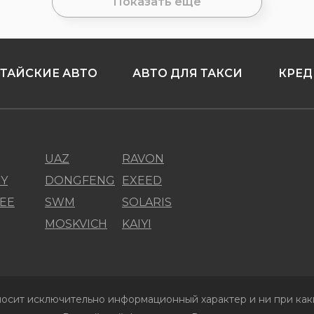
Показать еще
ТАЙСКИЕ АВТО
АВТО ДЛЯ ТАКСИ
КРЕД
UAZ
RAVON
Y
DONGFENG
EXEED
EE
SWM
SOLARIS
MOSKVICH
KAIYI
осит исключительно информационный характер и ни при каки