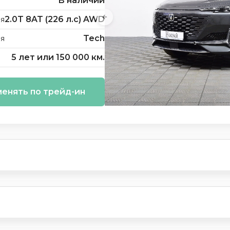
В наличии
2.0T 8AT (226 л.с) AWD
я
Tech
ия
5 лет или 150 000 км.
енять по трейд-ин
и