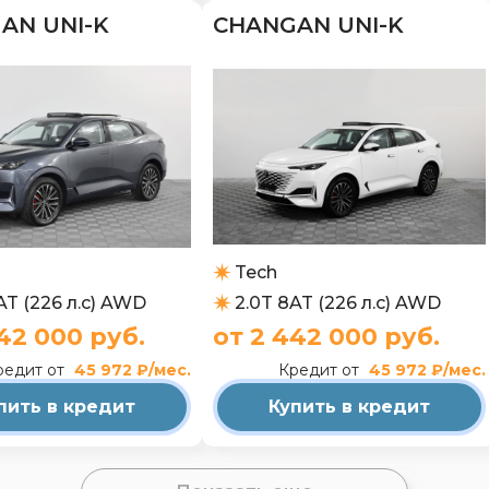
AN UNI-K
CHANGAN UNI-K
Tech
AT (226 л.с) AWD
2.0T 8AT (226 л.с) AWD
42 000 руб.
от 2 442 000 руб.
редит от
45 972 ₽/мес.
Кредит от
45 972 ₽/мес.
пить в кредит
Купить в кредит