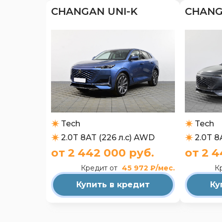
CHANGAN UNI-K
CHANG
Tech
Tech
2.0T 8AT (226 л.с) AWD
2.0T 8
от 2 442 000 руб.
от 2 4
Кредит от
45 972 ₽/мес.
К
Купить в кредит
Ку