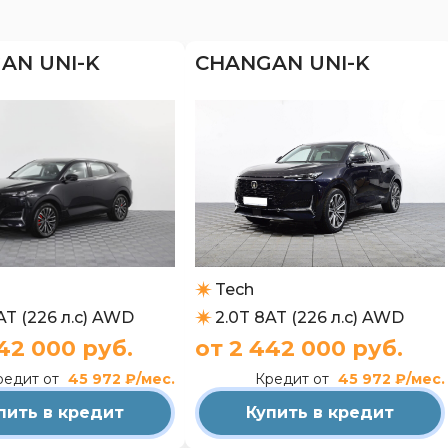
AN UNI-K
CHANGAN UNI-K
Tech
AT (226 л.с) AWD
2.0T 8AT (226 л.с) AWD
42 000 руб.
от 2 442 000 руб.
редит от
45 972 ₽/мес.
Кредит от
45 972 ₽/мес.
пить в кредит
Купить в кредит