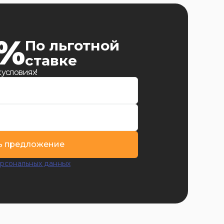
9%
По льготной
ставке
 условиях!
ь предложение
рсональных данных