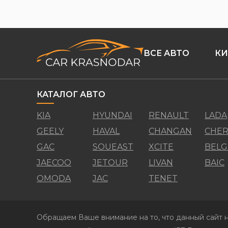
ВСЕ АВТО
КИ
КАТАЛОГ АВТО
KIA
HYUNDAI
RENAULT
LADA
GEELY
HAVAL
CHANGAN
CHER
GAC
SOUEAST
XCITE
BELG
JAECOO
JETOUR
LIVAN
BAIC
OMODA
JAC
TENET
Обращаем Ваше внимание на то, что данный сайт н