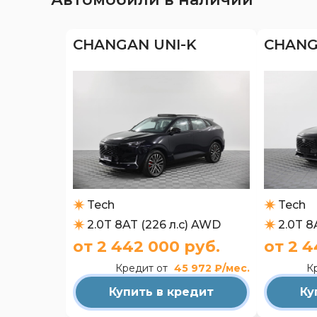
CHANGAN UNI-K
CHANG
Tech
Tech
2.0T 8AT (226 л.с) AWD
2.0T 8
от 2 442 000 руб.
от 2 4
Кредит от
45 972 ₽/мес.
К
Купить в кредит
Ку