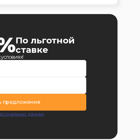
9%
По льготной
ставке
 условиях!
ь предложение
рсональных данных