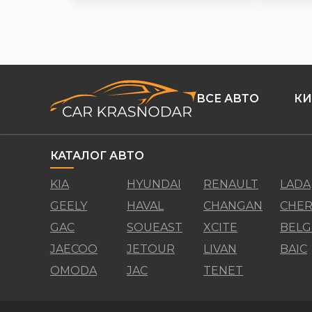
ВСЕ АВТО
КИ
КАТАЛОГ АВТО
KIA
HYUNDAI
RENAULT
LADA
GEELY
HAVAL
CHANGAN
CHER
GAC
SOUEAST
XCITE
BELG
JAECOO
JETOUR
LIVAN
BAIC
OMODA
JAC
TENET