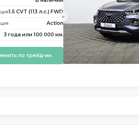
В наличии
1.5 CVT (113 л.с.) FWD
ция
Action
ация
3 года или 100 000 км.
енять по трейд-ин
и