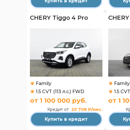
Купить в кредит
Ку
CHERY Tiggo 4 Pro
CHERY 
Family
Family
1.5 CVT (113 л.с.) FWD
1.5 CVT
от 1 100 000 руб.
от 1 1
Кредит от
20 708 ₽/мес.
К
Купить в кредит
Ку