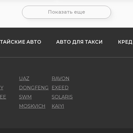
Показать еще
ТАЙСКИЕ АВТО
АВТО ДЛЯ ТАКСИ
КРЕД
UAZ
RAVON
Y
DONGFENG
EXEED
EE
SWM
SOLARIS
MOSKVICH
KAIYI