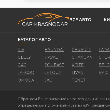
ВСЕ АВТО
КИ
КАТАЛОГ АВТО
KIA
HYUNDAI
RENAULT
LADA
GEELY
HAVAL
CHANGAN
CHER
GAC
SOUEAST
XCITE
BELG
JAECOO
JETOUR
LIVAN
BAIC
OMODA
JAC
TENET
Обращаем Ваше внимание на то, что данный сайт н
определяемой положениями статьи 437 Гражданско