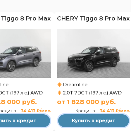
Tiggo 8 Pro Max
CHERY Tiggo 8 Pro Max
line
Dreamline
DCT (197 л.с.) AWD
2.0T 7DCT (197 л.с.) AWD
28 000 руб.
от 1 828 000 руб.
редит от
34 413 ₽/мес.
Кредит от
34 413 ₽/мес.
пить в кредит
Купить в кредит