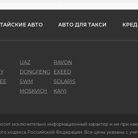
ТАЙСКИЕ АВТО
АВТО ДЛЯ ТАКСИ
КРЕД
UAZ
RAVON
Y
DONGFENG
EXEED
EE
SWM
SOLARIS
MOSKVICH
KAIYI
осит исключительно информационный характер и ни при каки
го кодекса Российской Федерации. Все цены указаны с учет