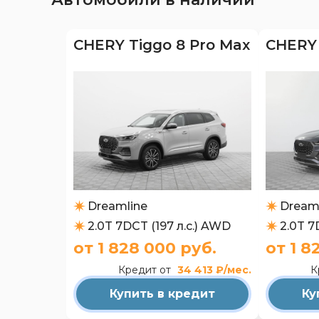
CHERY Tiggo 8 Pro Max
CHERY 
Dreamline
Dream
2.0T 7DCT (197 л.с.) AWD
2.0T 7
от 1 828 000 руб.
от 1 8
Кредит от
34 413 ₽/мес.
К
Купить в кредит
Ку