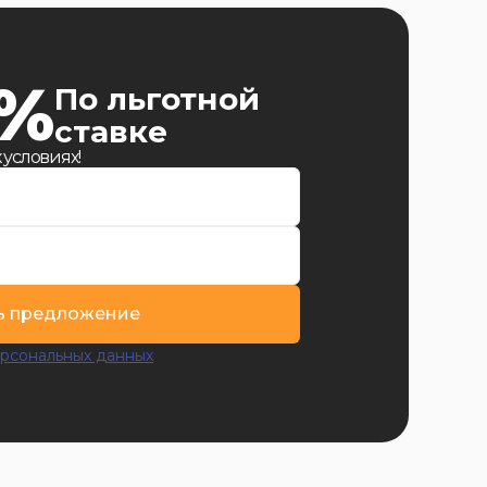
9%
По льготной
ставке
 условиях!
ь предложение
рсональных данных