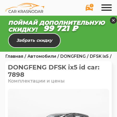
ПОЙМАЙ ДОПОЛНИТЕЛЬНУЮ
99 721 ₽
СКИДКУ!
Забрать скидку
Главная
Автомобили
DONGFENG
DFSK ix5
7
DONGFENG DFSK ix5 id car:
7898
Комплектации и цены