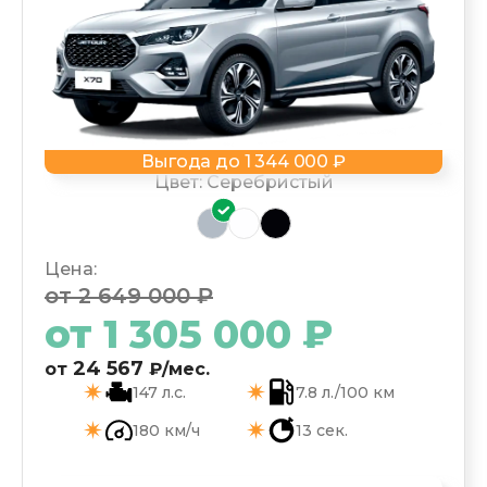
Выгода до 1 344 000 ₽
Цвет: Серебристый
Цена:
от 2 649 000 ₽
от
1 305 000
₽
24 567
от
₽/мес.
147 л.с.
7.8 л./100 км
180 км/ч
13 сек.