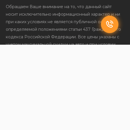
Обращаем Ваше внимание на то, что данный сайт
носит исключительно информационный характер и ни
при каких условиях не является публичной офертой,
определяемой положениями статьи 437 Гражданского
кодекса Российской Федерации. Все цены указаны с
учетом максимальной скидки на авто и при условии
покупки в кредит и включают в себя обязательные
страховые продукты, которые согласовываются и
оплачиваются отдельно.
ООО «ПРЕМИУМ РЕКЛАМА» Юридический адрес:
108842, город Москва, г Троицк, Нагорная ул, д. 8,
помещ. 12/11/12/13 ИНН: 5263108187 КПП: 775101001
ОГРН: 1145263004501. Кредит предоставляется банком
АО «Т-Банк», Лицензия ЦБ РФ № 2673 от 09.07.2024
Политика конфиденциальности