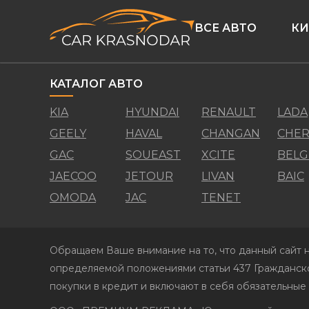
ВСЕ АВТО
КИ
КАТАЛОГ АВТО
KIA
HYUNDAI
RENAULT
LADA
GEELY
HAVAL
CHANGAN
CHER
GAC
SOUEAST
XCITE
BELG
JAECOO
JETOUR
LIVAN
BAIC
OMODA
JAC
TENET
Обращаем Ваше внимание на то, что данный сайт н
определяемой положениями статьи 437 Гражданско
покупки в кредит и включают в себя обязательные