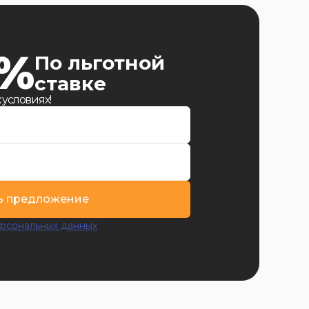
9%
По льготной
ставке
 условиях!
ь предложение
рсональных данных