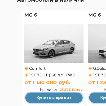
MG 6
MG 6
Comfort
G.Delu
1.5T 7DCT (168 л.с.) FWD
1.5T 7
от 1 130 000 руб.
от 1 2
Кредит от
21 273 ₽/мес.
Купить в кредит
Ку