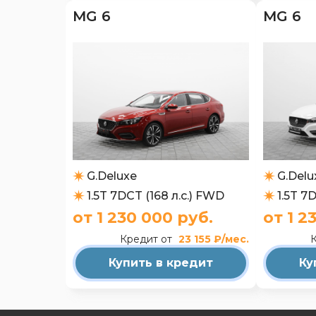
MG 6
MG 6
G.Deluxe
G.Delu
1.5T 7DCT (168 л.с.) FWD
1.5T 7
от 1 230 000 руб.
от 1 2
Кредит от
23 155 ₽/мес.
Купить в кредит
Ку