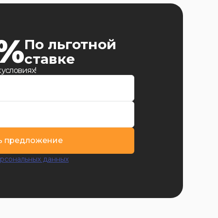
9%
По льготной
ставке
 условиях!
ь предложение
рсональных данных