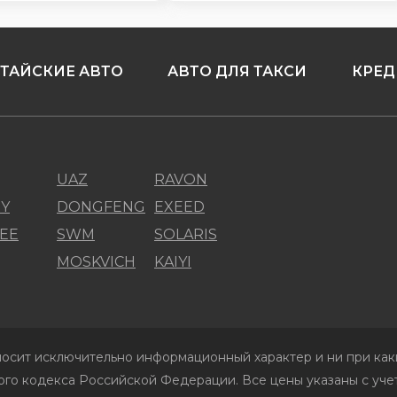
ТАЙСКИЕ АВТО
АВТО ДЛЯ ТАКСИ
КРЕД
UAZ
RAVON
Y
DONGFENG
EXEED
EE
SWM
SOLARIS
MOSKVICH
KAIYI
осит исключительно информационный характер и ни при каки
го кодекса Российской Федерации. Все цены указаны с учет