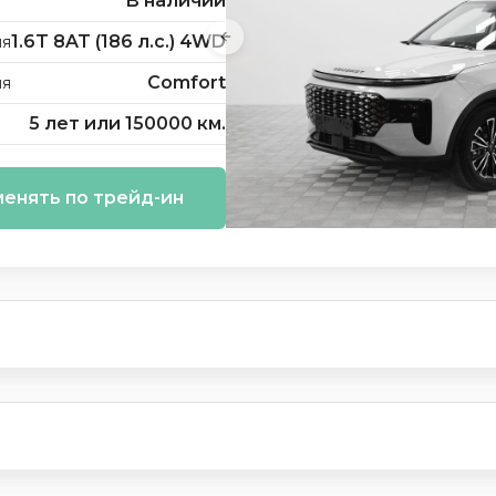
В наличии
1.6T 8AT (186 л.с.) 4WD
ия
Comfort
ия
5 лет или 150000 км.
енять по трейд-ин
и