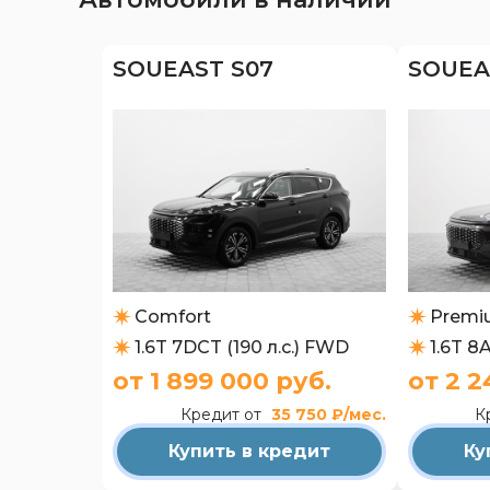
SOUEAST S07
SOUEA
Comfort
Premi
1.6T 7DCT (190 л.с.) FWD
1.6T 8
от 1 899 000 руб.
от 2 2
Кредит от
35 750 ₽/мес.
К
Купить в кредит
Ку