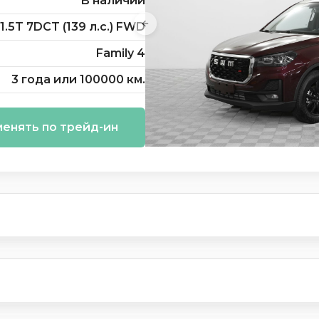
В наличии
1.5T 7DCT (139 л.с.) FWD
Family 4
3 года или 100000 км.
енять по трейд-ин
и