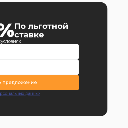
9%
По льготной
ставке
 условиях!
ь предложение
рсональных данных