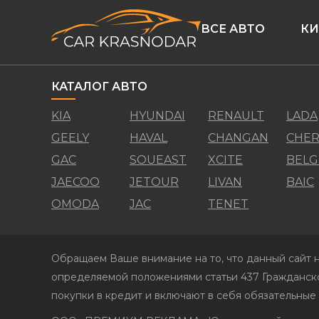
ВСЕ АВТО
КИ
КАТАЛОГ АВТО
KIA
HYUNDAI
RENAULT
LADA
GEELY
HAVAL
CHANGAN
CHER
GAC
SOUEAST
XCITE
BELG
JAECOO
JETOUR
LIVAN
BAIC
OMODA
JAC
TENET
Обращаем Ваше внимание на то, что данный сайт н
определяемой положениями статьи 437 Гражданско
покупки в кредит и включают в себя обязательные