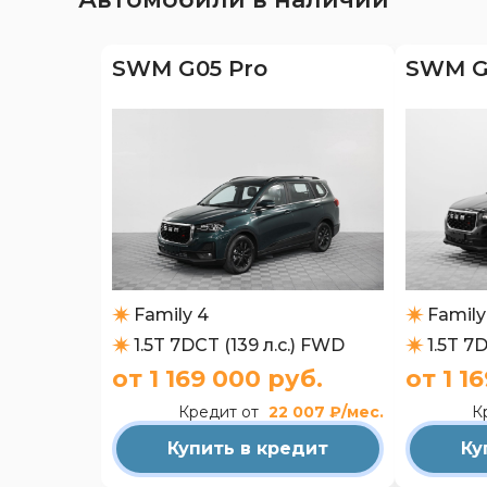
SWM G05 Pro
SWM G
Family 4
Family
1.5T 7DCT (139 л.с.) FWD
1.5T 7
от 1 169 000 руб.
от 1 1
Кредит от
22 007 ₽/мес.
К
Купить в кредит
Ку