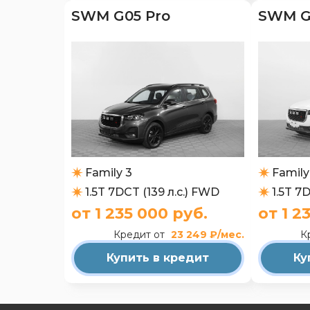
SWM G05 Pro
SWM G
Family 3
Family
1.5T 7DCT (139 л.с.) FWD
1.5T 7
от 1 235 000 руб.
от 1 2
Кредит от
23 249 ₽/мес.
К
Купить в кредит
Ку