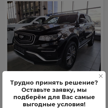
Luxury
1.5T 4WD 7DCT (177 л.с.)
Трудно принять решение?
от 1 245 090 руб.
Оставьте заявку, мы
подберём для Вас самые
Кредит от
23 439 ₽/мес.
выгодные условия!
Купить в кредит