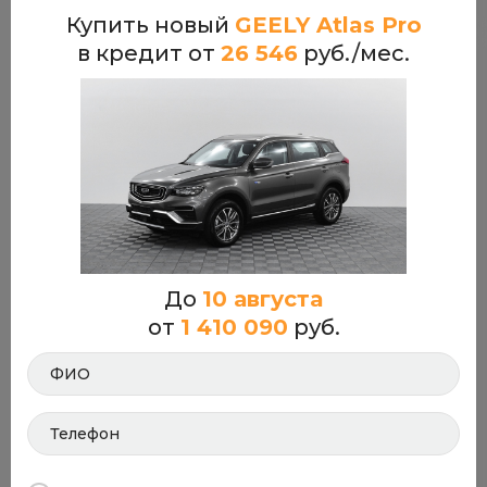
Купить новый
GEELY Atlas Pro
GEELY Atlas Pro
в кредит от
26 546
руб./мес.
До
10 августа
от
1 410 090
руб.
Luxury
1.5T 4WD 7DCT (177 л.с.)
от 1 245 090 руб.