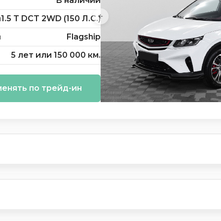
В наличии
1.5 T DCT 2WD (150 Л.С.)
я
Flagship
я
5 лет или 150 000 км.
енять по трейд-ин
и