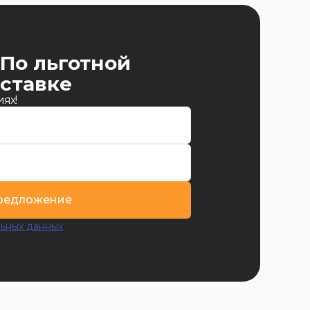
По льготной
ставке
ях!
предложение
ьных данных