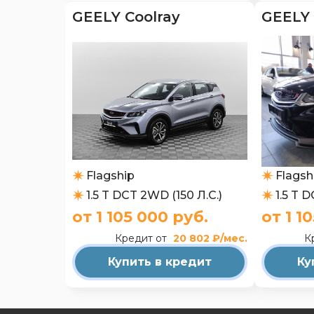
GEELY 
GEELY Coolray
Flagship
Flagsh
1.5 T DCT 2WD (150 Л.С.)
1.5 T 
от 1 105 000 руб.
от 1 1
Кредит от
20 802 ₽/мес.
К
Купить в кредит
Ку