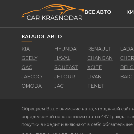
ВСЕ АВТО
КИ
КАТАЛОГ АВТО
KIA
HYUNDAI
RENAULT
LADA
GEELY
HAVAL
CHANGAN
CHER
GAC
SOUEAST
XCITE
BELG
JAECOO
JETOUR
LIVAN
BAIC
OMODA
JAC
TENET
Обращаем Ваше внимание на то, что данный сайт н
определяемой положениями статьи 437 Гражданско
покупки в кредит и включают в себя обязательные