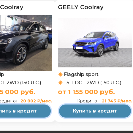
Coolray
GEELY Coolray
Flagship sport
ip
1.5 T DCT 2WD (150 Л.С.)
DCT 2WD (150 Л.С.)
от 1 155 000 руб.
05 000 руб.
Кредит от
21 743 ₽/мес.
редит от
20 802 ₽/мес.
Купить в кредит
пить в кредит