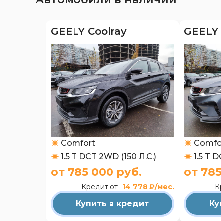
GEELY Coolray
GEELY 
Comfort
Comfo
1.5 T DCT 2WD (150 Л.С.)
1.5 T 
от 785 000 руб.
от 785
Кредит от
14 778 ₽/мес.
К
Купить в кредит
Ку